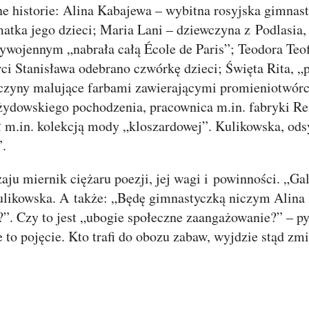
e historie: Alina Kabajewa – wybitna rosyjska gimnast
tka jego dzieci; Maria Lani – dziewczyna z Podlasia, 
wojennym „nabrała całą École de Paris”; Teodora Teof
ci Stanisława odebrano czwórkę dzieci; Święta Rita, „
czyny malujące farbami zawierającymi promieniotwórc
 żydowskiego pochodzenia, pracownica m.in. fabryki Re
ł m.in. kolekcją mody „kloszardowej”. Kulikowska, odsy
”.
ju miernik ciężaru poezji, jej wagi i powinności. „Ga
Kulikowska. A także: „Będę gimnastyczką niczym Alina
”. Czy to jest „ubogie społeczne zaangażowanie?” – p
e to pojęcie. Kto trafi do obozu zabaw, wyjdzie stąd z