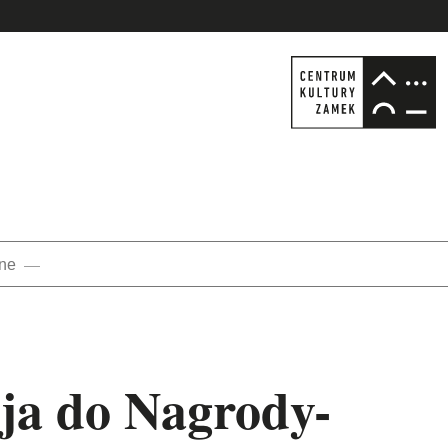
nne
cja do Nagrody-