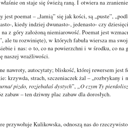
właśnie on staje się świeżą raną. I otwiera na zranienie
 jest poemat – „łamią” się jak kości, są „puste”, „po
sto-, kiedy indziej dwunasto-, jedenasto- czy dziesięc
a, na z góry założoną niemiarowość. Poemat jest wzmac
, ale tu rozwinięte), w których fabuła wiersza ma swoj
ebie i nas: o to, co na powierzchni i w środku, co na g
ę naszej wrażliwości.
ne nawroty, autocytaty; bliskość, której rewersem jest f
e: krzywda, strach, szczeniaczek żal – „rozbrykany i n
urna/ pizdo, rozjebałaś dystych
”,
„O czym Ty pierdolis
bóz zabaw – ten dziwny plac zabaw dla dorosłych.
óre przywołuje Kulikowska, odnoszą nas do rzeczywisto