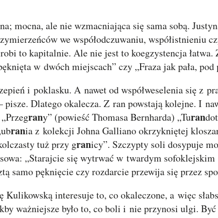
ilona; mocna, ale nie wzmacniająca się sama sobą. Justy
zymierzeńców we współodczuwaniu, współistnieniu czy
 robi to kapitalnie. Ale nie jest to koegzystencja łatwa
 pęknięta w dwóch miejscach” czy „Fraza jak pała, pod
zepień i poklasku. A nawet od współweselenia się z pr
 pisze. Dlatego okalecza. Z ran powstają kolejne. I na
ran
ran
 „Przeg
y” (powieść Thomasa Bernharda) „Tu
dot
ran
„ub
ia z kolekcji Johna Galliano okrzykniętej klos
ran
kolczasty tuż przy g
icy”. Szczypty soli dosypuje m
owa: „Starajcie się wytrwać w twardym sofoklejskim ś
ztą samo pęknięcie czy rozdarcie przewija się przez sp
 Kulikowską interesuje to, co okaleczone, a więc słabs
kby ważniejsze było to, co boli i nie przynosi ulgi. B