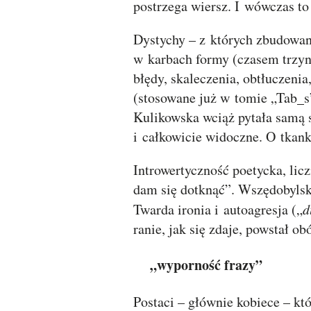
postrzega wiersz. I wówczas to 
Dystychy – z których zbudowany
w karbach formy (czasem trzyna
błędy, skaleczenia, obtłuczeni
(stosowane już w tomie „Tab_s”
Kulikowska wciąż pytała samą si
i całkowicie widoczne. O tkank
Introwertyczność poetycka, licz
dam się dotknąć”. Wszędobylski
Twarda ironia i autoagresja („
d
ranie, jak się zdaje, powstał o
„wyporność frazy”
Postaci – głównie kobiece – kt