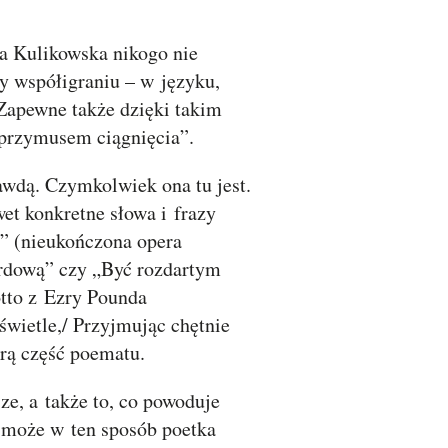
na Kulikowska nikogo nie
 współigraniu – w języku,
. Zapewne także dzięki takim
 przymusem ciągnięcia”.
awdą. Czymkolwiek ona tu jest.
wet konkretne słowa i frazy
” (nieukończona opera
zardową” czy „Być rozdartym
otto z Ezry Pounda
wietle,/ Przyjmując chętnie
orą część poematu.
ze, a także to, co powoduje
yć może w ten sposób poetka