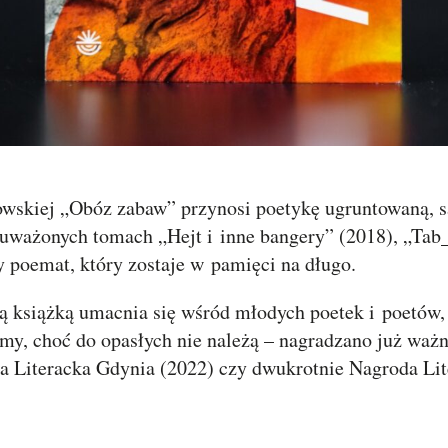
kowskiej „Obóz zabaw” przynosi poetykę ugruntowaną,
uważonych tomach „Hejt i inne bangery” (2018), „Tab_s
 poemat, który zostaje w pamięci na długo.
ą książką umacnia się wśród młodych poetek i poetów, 
tomy, choć do opasłych nie należą – nagradzano już waż
a Literacka Gdynia (2022) czy dwukrotnie Nagroda Li