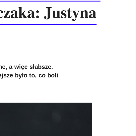
czaka: Justyna
ne, a więc słabsze.
sze było to, co boli