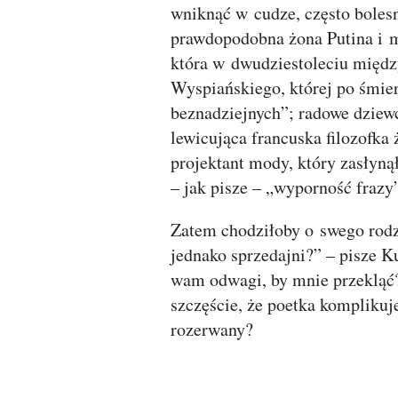
wniknąć w cudze, często bolesn
prawdopodobna żona Putina i ma
która w dwudziestoleciu między
Wyspiańskiego, której po śmier
beznadziejnych”; radowe dziew
lewicująca francuska filozofka
projektant mody, który zasłyną
– jak pisze – „wyporność frazy
Zatem chodziłoby o swego rodza
jednako sprzedajni?” – pisze 
wam odwagi, by mnie przekląć?
szczęście, że poetka komplikuj
rozerwany?