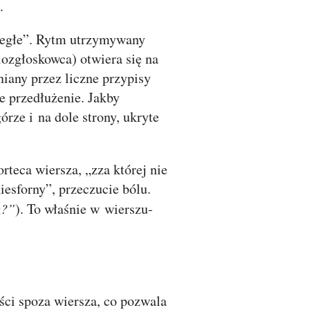
.
dległe”. Rytm utrzymywany
iozgłoskowca) otwiera się na
niany przez liczne przypisy
e przedłużenie. Jakby
órze i na dole strony, ukryte
orteca wiersza, „zza której nie
iesforny”, przeczucie bólu.
z?”
). To właśnie w wierszu-
ści spoza wiersza, co pozwala