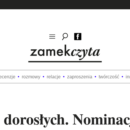
ecenzje
rozmowy
relacje
zaproszenia
twórczość
i
 dorosłych. Nomina