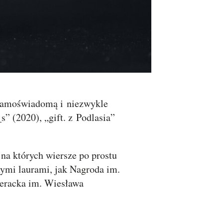
 samoświadomą i niezwykle
” (2020), „gift. z Podlasia”
na których wiersze po prostu
nymi laurami, jak Nagroda im.
teracka im. Wiesława