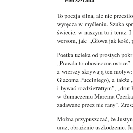
To poezja silna, ale nie przes
wyręcza w myśleniu. Szuka spr
świecie, w naszym tu i teraz. I
wersom, jak: „Głowa jak kość,
Poetka ucieka od prostych pokr
„Prawda to obosieczne ostrze” –
z wierszy skrywają ten motyw:
Giacoma Pucciniego), a także 
ran
i bywać rozdzie
ym”, „drut 
w tłumaczeniu Marcina Czerkas
zadawane przez nie rany”. Zres
Można przypuszczać, że Justynę
uraz, obrażenie uszkodzenie. Ja