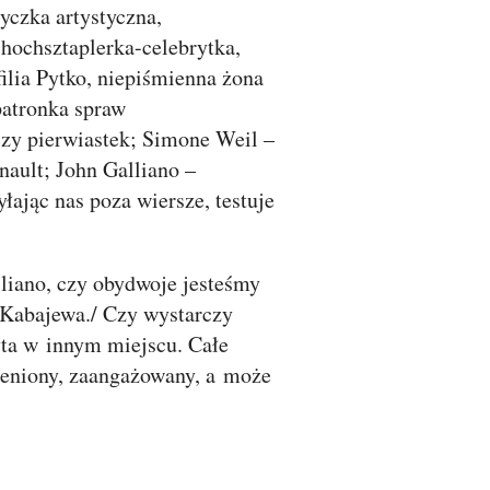
yczka artystyczna,
hochsztaplerka-celebrytka,
ilia Pytko, niepiśmienna żona
patronka spraw
zy pierwiastek; Simone Weil –
nault; John Galliano –
łając nas poza wiersze, testuje
lliano, czy obydwoje jesteśmy
 Kabajewa./ Czy wystarczy
yta w innym miejscu. Całe
mieniony, zaangażowany, a może