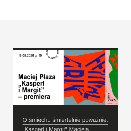
O śmiechu śmiertelnie poważnie.
„Kasperl i Margit” Macieja