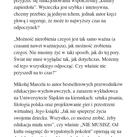
przyjrzeć się funkcjonowaniu współczesnej „kultury
zapierdolu”. Wycieczka jest szybka i intensywna,
chcemy przebiec ją jednym tchem, jednak autor kręci
głową i sugeruje, że może to najwyższy czas na
odpoczynek?
„Możność nierobienia czegoś jest tak samo ważna (a
czasami nawet ważniejsza), jak możność zrobienia
czegoś. Nie musimy żyć w taki sposób, jak do tej pory.
Świat nie musi wyglądać tak, jak dotychczas. Możemy
od tego wszystkiego odpocząć. Czy właśnie nie
przyszedł na to czas?”
Mikołaj Marcela to autor bestsellerowych przewodników
edukacyjno-wychowawczych, a zarazem wykładowca
na Uniwersytecie Śląskim na kierunkach: sztuka pisania,
filologia polska oraz projektowanie gier i przestrzeni
wirtualnej. Jego książki „Jak nie spieprzyć życia
swojemu dziecku. Wszystko, co możesz zrobić, żeby
edukacja miała sens”, czy właśnie „NIE MUSISZ. Od
kultu osiągnięć do wypalonych pokoleń” opierają się na