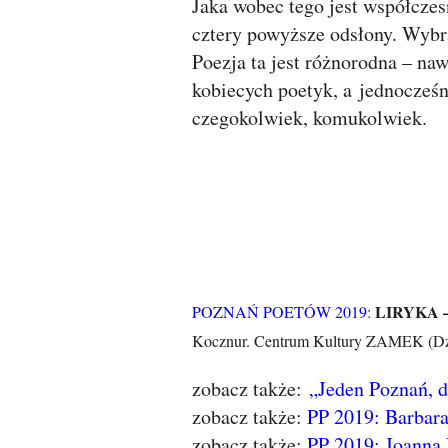
Jaka wobec tego jest współczes
cztery powyższe odsłony. Wybra
Poezja ta jest różnorodna – naw
kobiecych poetyk, a jednocześ
czegokolwiek, komukolwiek.
LIRYKA – 
POZNAŃ POETÓW 2019
:
Kocznur. Centrum Kultury ZAMEK (Dzie
zobacz także:
„Jeden Poznań, d
zobacz także:
PP 2019: Barbara
zobacz także:
PP 2019: Joanna 