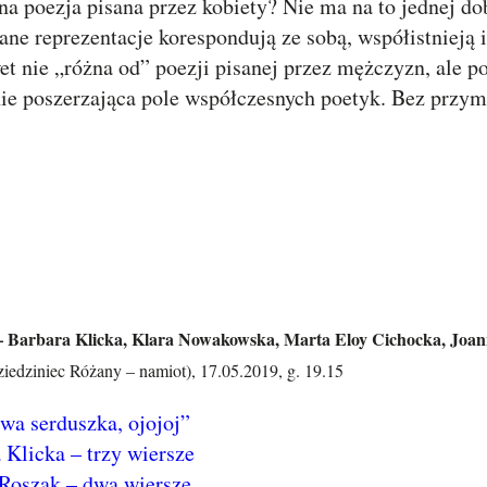
na poezja pisana przez kobiety? Nie ma na to jednej dob
ne reprezentacje korespondują ze sobą, współistnieją i
et nie „różna od” poezji pisanej przez mężczyzn, ale p
nie poszerzająca pole współczesnych poetyk. Bez przy
Barbara Klicka, Klara Nowakowska, Marta Eloy Cichocka, Joan
dziniec Różany – namiot), 17.05.2019, g. 19.15
wa serduszka, ojojoj”
 Klicka – trzy wiersze
Roszak – dwa wiersze