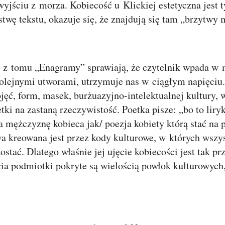
yjściu z morza. Kobiecość u Klickiej estetyczna jest 
wę tekstu, okazuje się, że znajdują się tam „brzytwy
 z tomu „Enagramy” sprawiają, że czytelnik wpada w m
kolejnymi utworami, utrzymuje nas w ciągłym napięciu.
ojęć, form, masek, burżuazyjno-intelektualnej kultury,
tki na zastaną rzeczywistość. Poetka pisze: „bo to liry
 na mężczyznę kobieca jak/ poezja kobiety którą stać na
a kreowana jest przez kody kulturowe, w których wszys
ostać. Dlatego właśnie jej ujęcie kobiecości jest tak pr
ia podmiotki pokryte są wielością powłok kulturowych,