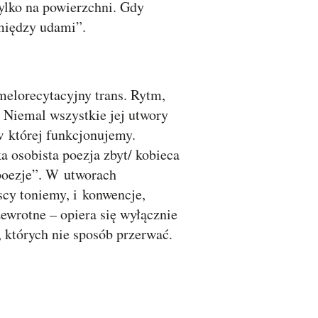
tylko na powierzchni. Gdy
 między udami”.
elorecytacyjny trans. Rytm,
 Niemal wszystkie jej utwory
 w której funkcjonujemy.
ka osobista poezja zbyt/ kobieca
 poezje”. W utworach
cy toniemy, i konwencje,
zewrotne – opiera się wyłącznie
 których nie sposób przerwać.