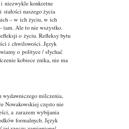
e i niezwykle konkretne
 i stałości naszego życia
nich – w ich życiu, w ich
 – tam. Ale to nie wszystko.
fleksji o życiu. Refleksy bytu
ści i chwilowości. Język
awiamy o polityce / słychać
czenie kobiece znika, nie ma
ch wydawniczego milczenia,
e Nowakowskiej często nie
eści, a zarazem wybijania
rodków formalnych. Język
/ jej rzeczy zamienione/