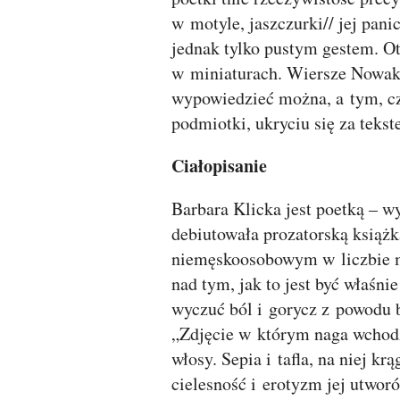
w motyle, jaszczurki// jej pan
jednak tylko pustym gestem. Ot
w miniaturach. Wiersze Nowak
wypowiedzieć można, a tym, cz
podmiotki, ukryciu się za teks
Ciałopisanie
Barbara Klicka jest poetką – w
debiutowała prozatorską książk
niemęskoosobowym w liczbie mn
nad tym, jak to jest być właśn
wyczuć ból i gorycz z powodu b
„Zdjęcie w którym naga wchodzis
włosy. Sepia i tafla, na niej kr
cielesność i erotyzm jej utwor