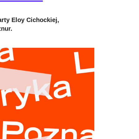
rty Eloy Cichockiej,
znur.