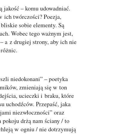
tną jakość – komu udowadniać.
w ich twórczości? Poezja,
 bliskie sobie elementy. Są
stach. Wobec tego ważnym jest,
a z drugiej strony, aby ich nie
ć różnic.
szli niedokonani” – poetyka
mików, zmieniają się w ton
ejścia, ucieczki i braku, które
su uchodźców. Przepaść, jaka
jami niezwłoczności” oraz
pokoju drżą nam ściany / to
chleją w ogniu / nie dotrzymują