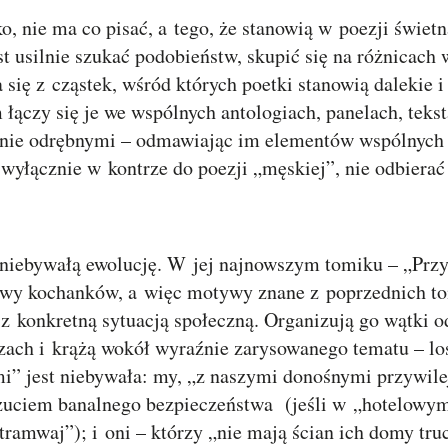
ko, nie ma co pisać, a tego, że stanowią w poezji świe
 usilnie szukać podobieństw, skupić się na różnicach 
 się z cząstek, wśród których poetki stanowią dalekie i
 łączy się je we wspólnych antologiach, panelach, tek
łnie odrębnymi – odmawiając im elementów wspólnych – 
 wyłącznie w kontrze do poezji „męskiej”, nie odbiera
 niebywałą ewolucję. W jej najnowszym tomiku – „Przy
owy kochanków, a więc motywy znane z poprzednich to
z konkretną sytuacją społeczną. Organizują go wątki od
zach i krążą wokół wyraźnie zarysowanego tematu – lo
i” jest niebywała: my, „z naszymi donośnymi przywile
uciem banalnego bezpieczeństwa (jeśli w „hotelowym 
tramwaj”); i oni – którzy „nie mają ścian ich domy tru