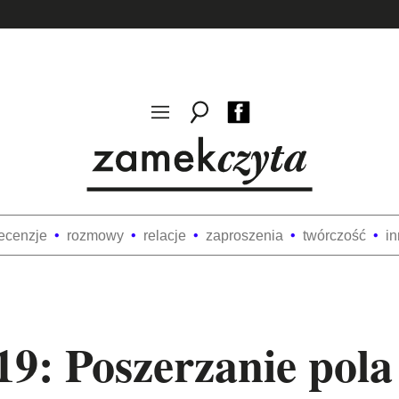
ecenzje
rozmowy
relacje
zaproszenia
twórczość
i
9: Poszerzanie pola