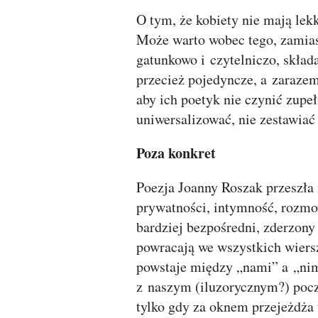
O tym, że kobiety nie mają lek
Może warto wobec tego, zamiast
gatunkowo i czytelniczo, składa
przecież pojedyncze, a zarazem
aby ich poetyk nie czynić zupe
uniwersalizować, nie zestawiać
Poza konkret
Poezja Joanny Roszak przeszła
prywatności, intymność, rozm
bardziej bezpośredni, zderzony 
powracają we wszystkich wiers
powstaje między „nami” a „nim
z naszym (iluzorycznym?) pocz
tylko gdy za oknem przejeżdża 