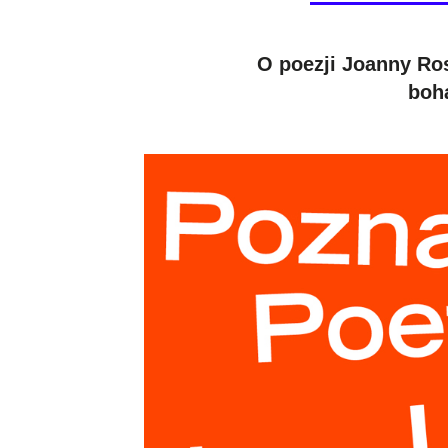
O poezji Joanny Ros
boha