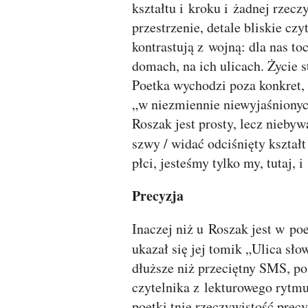
kształtu i kroku i żadnej rzec
przestrzenie, detale bliskie czy
kontrastują z wojną: dla nas to
domach, na ich ulicach. Życie s
Poetka wychodzi poza konkret, 
„w niezmiennie niewyjaśnionych
Roszak jest prosty, lecz nieby
szwy / widać odciśnięty kształt
płci, jesteśmy tylko my, tutaj, i
Precyzja
Inaczej niż u Roszak jest w p
ukazał się jej tomik „Ulica sło
dłuższe niż przeciętny SMS, po
czytelnika z lekturowego rytmu
poetki tnie rzeczywistość precy