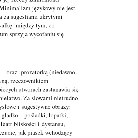
. Minimalizm językowy nie jest
ia za sugestiami ukrytymi
walkę między tym, co
um sprzyja wycofaniu się
) – oraz prozatorką (niedawno
owną, rzeczownikiem
iecych utworach zastanawia się
niełatwo. Za słowami nietrudno
mysłowe i sugestywne obrazy:
gładko – pośladki, łopatki,
Teatr bliskości i dystansu,
czucie, jak piasek wchodzący