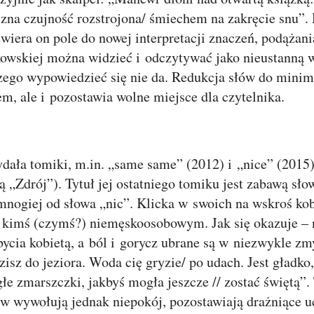
iczna czujność rozstrojona/ śmiechem na zakręcie snu”
wiera on pole do nowej interpretacji znaczeń, podążan
owskiej można widzieć i odczytywać jako nieustanną 
ego wypowiedzieć się nie da. Redukcja słów do minim
tem, ale i pozostawia wolne miejsce dla czytelnika.
ydała tomiki, m.in. „same same” (2012) i „nice” (2015
ą „Zdrój”). Tytuł jej ostatniego tomiku jest zabawą sł
ogiej od słowa „nic”. Klicka w swoich na wskroś kob
ie kimś (czymś?) niemęskoosobowym. Jak się okazuje – 
ycia kobietą, a ból i gorycz ubrane są w niezwykle z
z do jeziora. Woda cię gryzie/ po udach. Jest gładko, 
ągłe zmarszczki, jakbyś mogła jeszcze // zostać świętą”. 
ów wywołują jednak niepokój, pozostawiają drażniące u