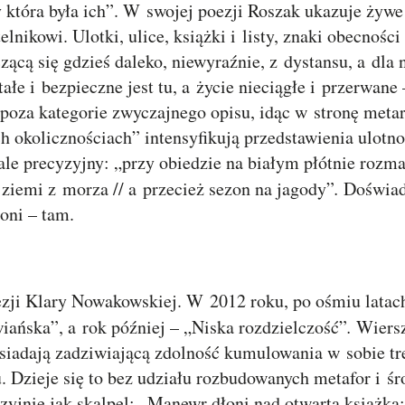
zy która była ich”. W swojej poezji Roszak ukazuje żyw
telnikowi. Ulotki, ulice, książki i listy, znaki obecności
czącą się gdzieś daleko, niewyraźnie, z dystansu, a dla 
tałe i bezpieczne jest tu, a życie nieciągłe i przerwane
poza kategorie zwyczajnego opisu, idąc w stronę metare
 okolicznościach” intensyfikują przedstawienia ulotno
wale precyzyjny: „przy obiedzie na białym płótnie rozm
 ziemi z morza // a przecież sezon na jagody”
.
Doświad
 oni – tam.
oezji Klary Nowakowskiej. W 2012 roku, po ośmiu lata
wiańska”, a rok później – „Niska rozdzielczość”
.
Wiersz
siadają zadziwiającą zdolność kumulowania w sobie tr
. Dzieje się to bez udziału rozbudowanych metafor i ś
zyjnie jak skalpel: „Manewr dłoni nad otwartą książką: