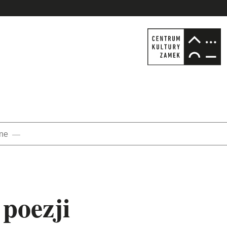
nne
 poezji