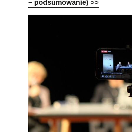
– podsumowanie)
>>