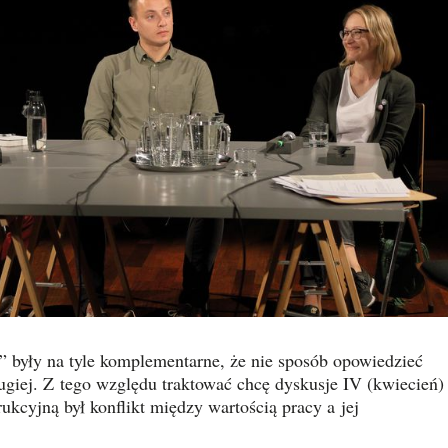
” były na tyle komplementarne, że nie sposób opowiedzieć
rugiej. Z tego względu traktować chcę dyskusje IV (kwiecień)
rukcyjną był konflikt między wartością pracy a jej