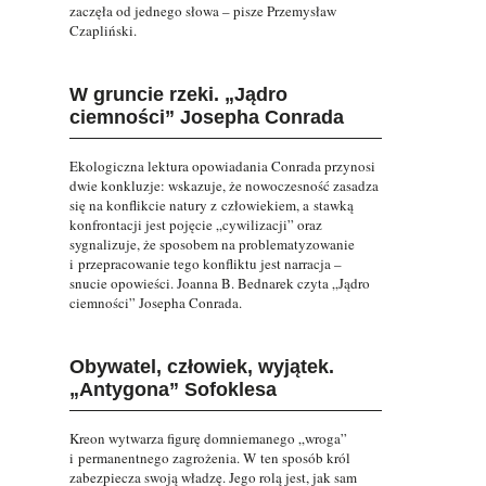
zaczęła od jednego słowa – pisze Przemysław
Czapliński.
W gruncie rzeki. „Jądro
ciemności” Josepha Conrada
Ekologiczna lektura opowiadania Conrada przynosi
dwie konkluzje: wskazuje, że nowoczesność zasadza
się na konflikcie natury z człowiekiem, a stawką
konfrontacji jest pojęcie „cywilizacji” oraz
sygnalizuje, że sposobem na problematyzowanie
i przepracowanie tego konfliktu jest narracja –
snucie opowieści. Joanna B. Bednarek czyta „Jądro
ciemności” Josepha Conrada.
Obywatel, człowiek, wyjątek.
„Antygona” Sofoklesa
Kreon wytwarza figurę domniemanego „wroga”
i permanentnego zagrożenia. W ten sposób król
zabezpiecza swoją władzę. Jego rolą jest, jak sam