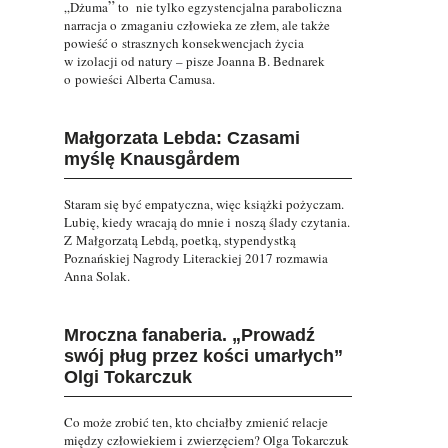
”
„Dżuma
to nie tylko egzystencjalna paraboliczna
narracja o zmaganiu człowieka ze złem, ale także
powieść o strasznych konsekwencjach życia
w izolacji od natury – pisze Joanna B. Bednarek
o powieści Alberta Camusa.
Małgorzata Lebda: Czasami
myślę Knausgårdem
Staram się być empatyczna, więc książki pożyczam.
Lubię, kiedy wracają do mnie i noszą ślady czytania.
Z Małgorzatą Lebdą, poetką, stypendystką
Poznańskiej Nagrody Literackiej 2017 rozmawia
Anna Solak.
Mroczna fanaberia. „Prowadź
swój pług przez kości umarłych”
Olgi Tokarczuk
Co może zrobić ten, kto chciałby zmienić relacje
między człowiekiem i zwierzęciem? Olga Tokarczuk