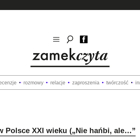
ecenzje
rozmowy
relacje
zaproszenia
twórczość
i
w Polsce XXI wieku („Nie hańbi, ale…”