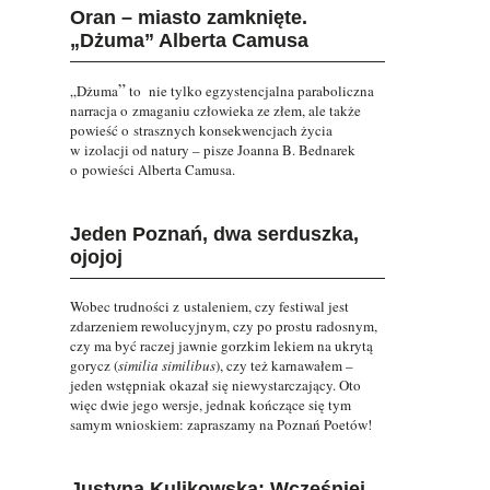
Oran – miasto zamknięte.
„Dżuma” Alberta Camusa
”
„Dżuma
to nie tylko egzystencjalna paraboliczna
narracja o zmaganiu człowieka ze złem, ale także
powieść o strasznych konsekwencjach życia
w izolacji od natury – pisze Joanna B. Bednarek
o powieści Alberta Camusa.
Jeden Poznań, dwa serduszka,
ojojoj
Wobec trudności z ustaleniem, czy festiwal jest
zdarzeniem rewolucyjnym, czy po prostu radosnym,
czy ma być raczej jawnie gorzkim lekiem na ukrytą
gorycz (
similia similibus
), czy też karnawałem –
jeden wstępniak okazał się niewystarczający. Oto
więc dwie jego wersje, jednak kończące się tym
samym wnioskiem: zapraszamy na Poznań Poetów!
Justyna Kulikowska: Wcześniej