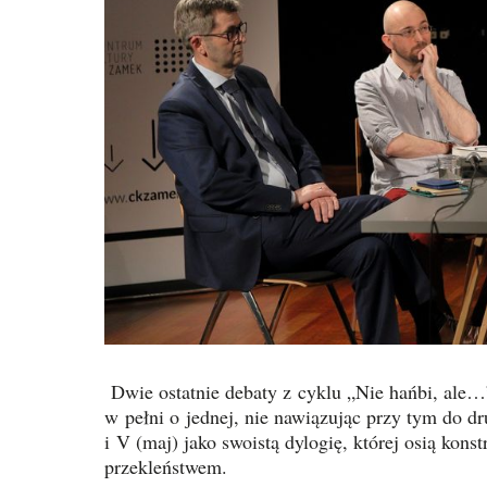
Dwie ostatnie debaty z cyklu „Nie hańbi, ale…
w pełni o jednej, nie nawiązując przy tym do d
i V (maj) jako swoistą dylogię, której osią konst
przekleństwem.