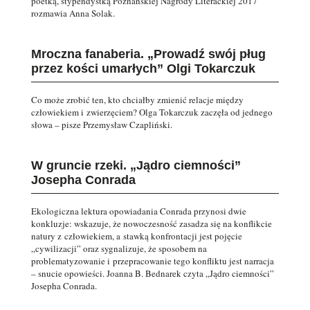
poetką, stypendystką Poznańskiej Nagrody Literackiej 2017
rozmawia Anna Solak.
Mroczna fanaberia. „Prowadź swój pług
przez kości umarłych” Olgi Tokarczuk
Co może zrobić ten, kto chciałby zmienić relacje między
człowiekiem i zwierzęciem? Olga Tokarczuk zaczęła od jednego
słowa – pisze Przemysław Czapliński.
W gruncie rzeki. „Jądro ciemności”
Josepha Conrada
Ekologiczna lektura opowiadania Conrada przynosi dwie
konkluzje: wskazuje, że nowoczesność zasadza się na konflikcie
natury z człowiekiem, a stawką konfrontacji jest pojęcie
„cywilizacji” oraz sygnalizuje, że sposobem na
problematyzowanie i przepracowanie tego konfliktu jest narracja
– snucie opowieści. Joanna B. Bednarek czyta „Jądro ciemności”
Josepha Conrada.