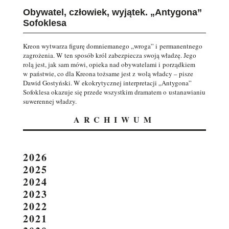
Obywatel, człowiek, wyjątek. „Antygona”
Sofoklesa
Kreon wytwarza figurę domniemanego „wroga” i permanentnego
zagrożenia. W ten sposób król zabezpiecza swoją władzę. Jego
rolą jest, jak sam mówi, opieka nad obywatelami i porządkiem
w państwie, co dla Kreona tożsame jest z wolą władcy – pisze
Dawid Gostyński. W ekokrytycznej interpretacji „Antygona”
Sofoklesa okazuje się przede wszystkim dramatem o ustanawianiu
suwerennej władzy.
ARCHIWUM
2026
2025
2024
2023
2022
2021