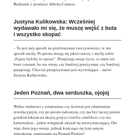
Bednarek o powieści Alberta Camusa.
Justyna Kulikowska: Wcześniej
wydawało mi się, że muszę wejść z buta
i wszystko skopać
– To jest mój sposób na przetwarzanie rzeczywistości, w ten
sposób myślę. Po prostu dzieją się jakieś rzeczy i myślę sobie:
„Fajnie byłoby to opisać”. Przepisuję swoje życie, co mnie też
bawi czasami, bo nie wiem, czy bardziej przeżywam, czy bardziej
przepisuję. Chociaż przepisywanie jest wyzwalające – mówi
Justyna Kulikowska.
Jeden Poznań, dwa serduszka, ojojoj
Wobec trudności z ustaleniem, czy festiwal jest zdarzeniem
rewolucyjnym, czy po prostu radosnym, czy ma być raczej jawnie
gorzkim lekiem na ukrytą gorycz (
similia similibus
), czy też
karnawałem – jeden wstępniak okazał się niewystarczający. Oto
więc dwie jego wersje, jednak kończące się tym samym
wnioskiem: zapraszamy na Poznań Poetów!