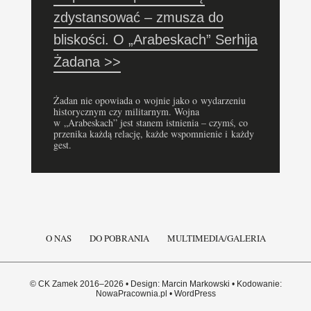
zdystansować – zmusza do
bliskości. O „Arabeskach” Serhija
Żadana >>
Żadan nie opowiada o wojnie jako o wydarzeniu
historycznym czy militarnym. Wojna
w „Arabeskach” jest stanem istnienia – czymś, co
przenika każdą relację, każde wspomnienie i każdy
gest.
O NAS
DO POBRANIA
MULTIMEDIA/GALERIA
© CK Zamek 2016–2026 • Design: Marcin Markowski • Kodowanie:
NowaPracownia.pl • WordPress