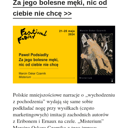
Za jego bolesne męki, nic od
ciebie nie chcę
>>
Polskie mniejszościowe narracje o „wychodzeniu
z pochodzenia” wydają się same sobie
podkładać nogę przy wysiłkach (często
marketingowych) imitacji zachodnich autorów
z Eribonem i Ernaux na czele. „Misterium”
Marcina Oskara Czarnika z tego impasu