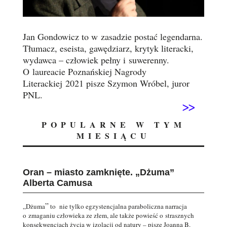
Jan Gondowicz to w zasadzie postać legendarna.
Tłumacz, eseista, gawędziarz, krytyk literacki,
wydawca – człowiek pełny i suwerenny.
O laureacie Poznańskiej Nagrody
Literackiej 2021 pisze Szymon Wróbel, juror
PNL.
>>
POPULARNE W TYM
MIESIĄCU
Oran – miasto zamknięte. „Dżuma”
Alberta Camusa
”
„Dżuma
to nie tylko egzystencjalna paraboliczna narracja
o zmaganiu człowieka ze złem, ale także powieść o strasznych
konsekwencjach życia w izolacji od natury – pisze Joanna B.