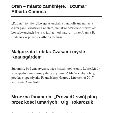
Oran – miasto zamknięte. „Dżuma”
Alberta Camusa
”
„Dżuma
to nie tylko egzystencjalna paraboliczna narracja
o zmaganiu człowieka ze złem, ale także powieść o strasznych
konsekwencjach życia w izolacji od natury – pisze Joanna B.
Bednarek o powieści Alberta Camusa.
Małgorzata Lebda: Czasami myślę
Knausgårdem
Staram się być empatyczna, więc książki pożyczam. Lubię, kiedy
wracają do mnie i noszą ślady czytania. Z Małgorzatą Lebdą,
poetką, stypendystką Poznańskiej Nagrody Literackiej 2017
rozmawia Anna Solak.
Mroczna fanaberia. „Prowadź swój pług
przez kości umarłych” Olgi Tokarczuk