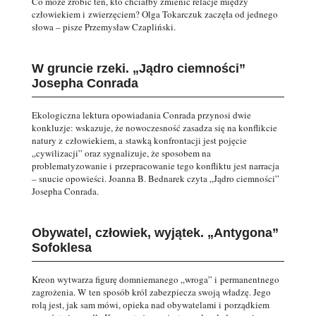
Co może zrobić ten, kto chciałby zmienić relacje między
człowiekiem i zwierzęciem? Olga Tokarczuk zaczęła od jednego
słowa – pisze Przemysław Czapliński.
W gruncie rzeki. „Jądro ciemności”
Josepha Conrada
Ekologiczna lektura opowiadania Conrada przynosi dwie
konkluzje: wskazuje, że nowoczesność zasadza się na konflikcie
natury z człowiekiem, a stawką konfrontacji jest pojęcie
„cywilizacji” oraz sygnalizuje, że sposobem na
problematyzowanie i przepracowanie tego konfliktu jest narracja
– snucie opowieści. Joanna B. Bednarek czyta „Jądro ciemności”
Josepha Conrada.
Obywatel, człowiek, wyjątek. „Antygona”
Sofoklesa
Kreon wytwarza figurę domniemanego „wroga” i permanentnego
zagrożenia. W ten sposób król zabezpiecza swoją władzę. Jego
rolą jest, jak sam mówi, opieka nad obywatelami i porządkiem