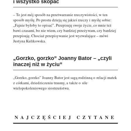
i wszystko skopać
– To jest mój sposób na przetwarzanie rzeczywistości, w ten
sposób myślę. Po prostu dzieją się jakieś rzeczy i myślę sobie:
„Fajnie byłoby to opisać”. Przepisuję swoje życie, co mnie też
bawi czasami, bo nie wiem, czy bardziej przeżywam, czy bardziej
przepisuję. Chociaż przepisywanie jest wyzwalające – mówi
Justyna Kulikowska.
„Gorzko, gorzko” Joanny Bator – „czyli
inaczej niż w życiu”
„Gorzko, gorzko” Joanny Bator jest sagą rodzinną o relacji matek
z córkami, dziedziczeniu traumy, a także o sile
wielopokoleniowego siostrzeństwa.
NAJCZĘŚCIEJ CZYTANE