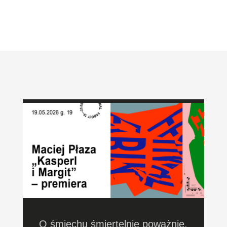
O śmiechu śmiertelnie poważnie.