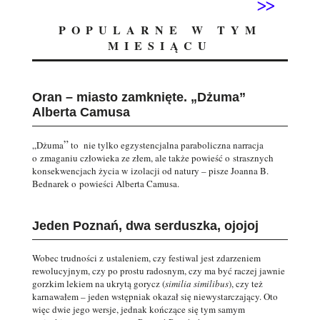
>>
POPULARNE W TYM
MIESIĄCU
Oran – miasto zamknięte. „Dżuma”
Alberta Camusa
”
„Dżuma
to nie tylko egzystencjalna paraboliczna narracja
o zmaganiu człowieka ze złem, ale także powieść o strasznych
konsekwencjach życia w izolacji od natury – pisze Joanna B.
Bednarek o powieści Alberta Camusa.
Jeden Poznań, dwa serduszka, ojojoj
Wobec trudności z ustaleniem, czy festiwal jest zdarzeniem
rewolucyjnym, czy po prostu radosnym, czy ma być raczej jawnie
gorzkim lekiem na ukrytą gorycz (
similia similibus
), czy też
karnawałem – jeden wstępniak okazał się niewystarczający. Oto
więc dwie jego wersje, jednak kończące się tym samym