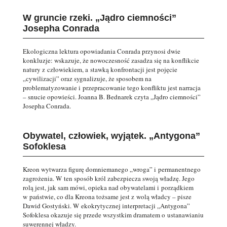
W gruncie rzeki. „Jądro ciemności”
Josepha Conrada
Ekologiczna lektura opowiadania Conrada przynosi dwie
konkluzje: wskazuje, że nowoczesność zasadza się na konflikcie
natury z człowiekiem, a stawką konfrontacji jest pojęcie
„cywilizacji” oraz sygnalizuje, że sposobem na
problematyzowanie i przepracowanie tego konfliktu jest narracja
– snucie opowieści. Joanna B. Bednarek czyta „Jądro ciemności”
Josepha Conrada.
Obywatel, człowiek, wyjątek. „Antygona”
Sofoklesa
Kreon wytwarza figurę domniemanego „wroga” i permanentnego
zagrożenia. W ten sposób król zabezpiecza swoją władzę. Jego
rolą jest, jak sam mówi, opieka nad obywatelami i porządkiem
w państwie, co dla Kreona tożsame jest z wolą władcy – pisze
Dawid Gostyński. W ekokrytycznej interpretacji „Antygona”
Sofoklesa okazuje się przede wszystkim dramatem o ustanawianiu
suwerennej władzy.