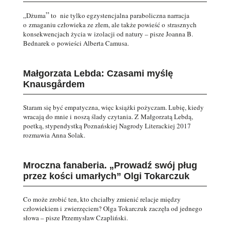
”
„Dżuma
to nie tylko egzystencjalna paraboliczna narracja
o zmaganiu człowieka ze złem, ale także powieść o strasznych
konsekwencjach życia w izolacji od natury – pisze Joanna B.
Bednarek o powieści Alberta Camusa.
Małgorzata Lebda: Czasami myślę
Knausgårdem
Staram się być empatyczna, więc książki pożyczam. Lubię, kiedy
wracają do mnie i noszą ślady czytania. Z Małgorzatą Lebdą,
poetką, stypendystką Poznańskiej Nagrody Literackiej 2017
rozmawia Anna Solak.
Mroczna fanaberia. „Prowadź swój pług
przez kości umarłych” Olgi Tokarczuk
Co może zrobić ten, kto chciałby zmienić relacje między
człowiekiem i zwierzęciem? Olga Tokarczuk zaczęła od jednego
słowa – pisze Przemysław Czapliński.